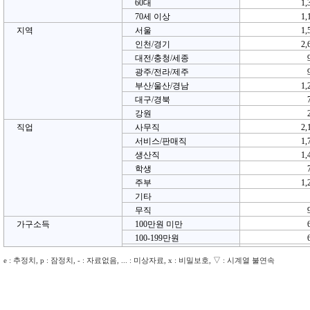
60대
1,
70세 이상
1,
지역
서울
1,
인천/경기
2,
대전/충청/세종
광주/전라/제주
부산/울산/경남
1,
대구/경북
강원
직업
사무직
2,
서비스/판매직
1,
생산직
1,
학생
주부
1,
기타
무직
가구소득
100만원 미만
100-199만원
200-299만원
1,
e : 추정치, p : 잠정치, - : 자료없음, ... : 미상자료, x : 비밀보호, ▽ : 시계열 불연속
300-399만원
1,
400-499만원
1,
500-599만원
1,
600만원 이상