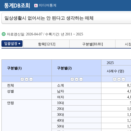
미디어통계
일상생활시 없어서는 안 된다고 생각하는 매체
자료갱신일: 2026-04-07 / 수록기간: 년 2011 ~ 2025
항목[12/12]
구분별[81/81]
시점[
2025
2025
구분별(1)
구분별(1)
구분별(2)
구분별(2)
사례수 (명)
사례수 (명)
전체
소계
8,
성별
남자
4,
여자
4,
연령
10대
20대
1,
30대
1,
40대
1,
50대
1,