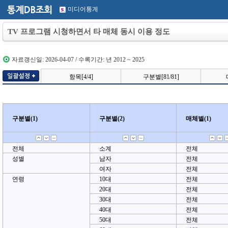
미디어통계
TV 프로그램 시청하면서 타 매체 동시 이용 정도
자료갱신일: 2026-04-07 / 수록기간: 년 2012 ~ 2025
항목[4/4]
구분별[81/81]
구분별(1)
구분별(1)
구분별(2)
구분별(2)
매체별(1)
매체별(1)
전체
소계
전체
성별
남자
전체
여자
전체
연령
10대
전체
20대
전체
30대
전체
40대
전체
50대
전체