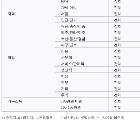
60대
전체
70세 이상
전체
지역
서울
전체
인천/경기
전체
대전/충청/세종
전체
광주/전라/제주
전체
부산/울산/경남
전체
대구/경북
전체
강원
전체
직업
사무직
전체
서비스/판매직
전체
생산직
전체
학생
전체
주부
전체
기타
전체
무직
전체
가구소득
100만원 미만
전체
100-199만원
전체
200-299만원
전체
e : 추정치, p : 잠정치, - : 자료없음, ... : 미상자료, x : 비밀보호, ▽ : 시계열 불연속
300-399만원
전체
400-499만원
전체
500-599만원
전체
600만원 이상
전체