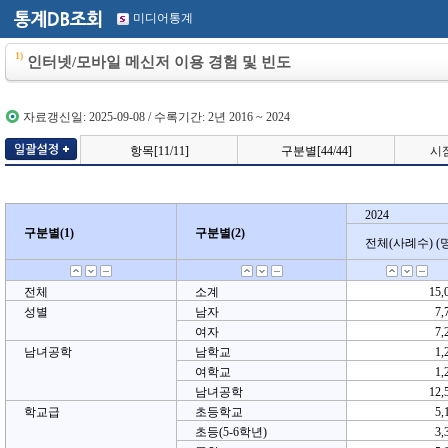
미디어통계
1)
인터넷/모바일 메신저 이용 경험 및 빈도
자료갱신일: 2025-09-08 / 수록기간: 2년 2016 ~ 2024
항목[11/11]
구분별[44/44]
시점
2024
2024
구분별(1)
구분별(1)
구분별(2)
구분별(2)
전체(사례수) (명
전체(사례수) (명
전체
소계
15,
성별
남자
7,
여자
7,
남녀공학
남학교
1,
여학교
1,
남녀공학
12,
학교급
초등학교
5,
초등(5-6학년)
3,