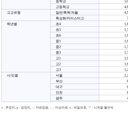
중학교
5,
고등학교
4,
고교유형
일반/특목/자율
4,
특성화/마이스터고
학년별
초4
1,
초5
1,
초6
1,
중1
1,
중2
1,
중3
1,
고1
1,
고2
1,
고3
1,
시/도별
서울
2,
부산
대구
인천
광주
대전
e : 추정치, p : 잠정치, - : 자료없음, ... : 미상자료, x : 비밀보호, ▽ : 시계열 불연속
울산
세종
경기
4,
강원