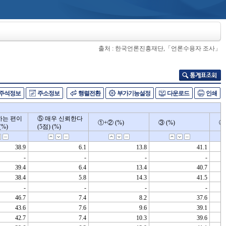
출처 : 한국언론진흥재단,「언론수용자 조사」
주석정보
주소정보
행렬전환
부가기능설정
다운로드
인쇄
하는 편이
하는 편이
⑤ 매우 신뢰한다
⑤ 매우 신뢰한다
①+② (%)
①+② (%)
③ (%)
③ (%)
④
④
(%)
(%)
(5점) (%)
(5점) (%)
38.9
6.1
13.8
41.1
-
-
-
-
39.4
6.4
13.4
40.7
38.4
5.8
14.3
41.5
-
-
-
-
46.7
7.4
8.2
37.6
43.6
7.6
9.6
39.1
42.7
7.4
10.3
39.6