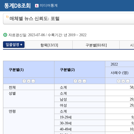
미디어통계
1)
매체별 뉴스 신뢰도: 포털
자료갱신일: 2023-07-06 / 수록기간: 년 2019 ~ 2022
항목[13/13]
구분별[61/61]
시
구분선
2022
2022
구분별(1)
구분별(1)
구분별(2)
구분별(2)
사례수 (명)
사례수 (명)
전체
소계
58
성별
소계
남성
29
여성
29
연령
소계
19-29세
9
30-39세
9
40-49세
10