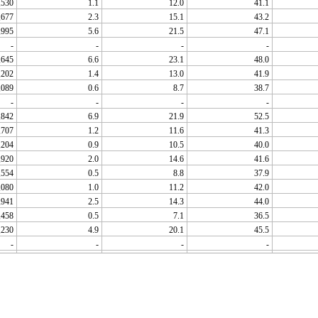
,530
1.1
12.0
41.1
,677
2.3
15.1
43.2
,995
5.6
21.5
47.1
-
-
-
-
,645
6.6
23.1
48.0
,202
1.4
13.0
41.9
,089
0.6
8.7
38.7
-
-
-
-
,842
6.9
21.9
52.5
,707
1.2
11.6
41.3
,204
0.9
10.5
40.0
,920
2.0
14.6
41.6
,554
0.5
8.8
37.9
,080
1.0
11.2
42.0
,941
2.5
14.3
44.0
,458
0.5
7.1
36.5
,230
4.9
20.1
45.5
-
-
-
-
,716
6.4
21.7
48.4
,676
5.0
20.3
44.9
,552
2.4
13.8
41.1
,332
1.2
10.9
42.0
,927
0.9
10.6
41.2