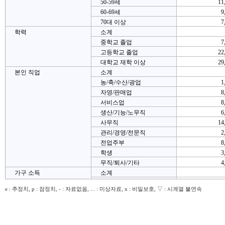
50-59세
11
60-69세
9
70대 이상
7
학력
소계
중학교 졸업
7
고등학교 졸업
22
대학교 재학 이상
29
본인 직업
소계
농/축/수산/광업
1
자영/판매업
8
서비스업
8
생산/기능/노무직
6
사무직
14
관리/경영/전문직
2
전업주부
8
학생
3
무직/퇴사/기타
4
가구 소득
소계
100만원 미만
2
e : 추정치, p : 잠정치, - : 자료없음, ... : 미상자료, x : 비밀보호, ▽ : 시계열 불연속
100~200만원 미만
4
200~300만원 미만
7
300~400만원 미만
10
400~500만원 미만
10