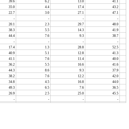
39.6
6.2
13.0
41.1
35.0
4.4
17.4
43.2
22.7
3.0
27.1
47.1
-
-
-
-
20.1
2.3
29.7
48.0
38.3
5.5
14.3
41.9
44.4
7.6
9.3
38.7
-
-
-
-
17.4
1.3
28.8
52.5
40.9
5.1
12.8
41.3
41.1
7.6
11.4
40.0
36.2
5.5
16.6
41.6
44.3
8.6
9.3
37.9
38.2
7.6
12.2
42.0
34.8
4.5
16.8
44.0
49.3
6.5
7.6
36.5
26.9
2.5
25.0
45.5
-
-
-
-
21.3
2.2
28.1
48.4
27.3
2.5
25.4
44.9
37.8
5.0
16.2
41.1
39.8
6.1
12.1
42.0
41.9
5.4
11.5
41.2